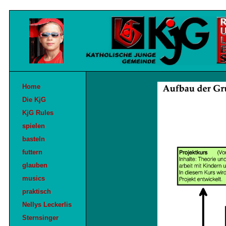
Home
Die KjG
KjG Rules
spielen
basteln
futtern
glauben
musics
praktisch
Nellys Leckerlis
Sternsinger